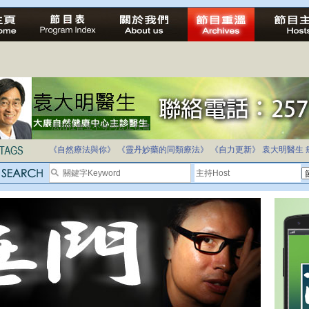
法治社會並不等同公正社會
自家教育合法化-推動多元化教育，全民學卷制
《自然療法與你》
《靈丹妙藥的同類療法》
《自力更新》
袁大明醫生