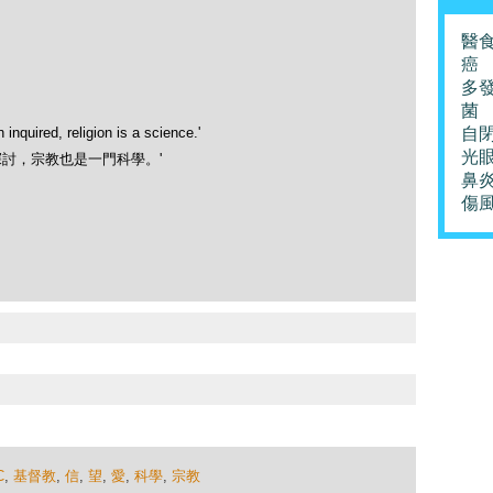
醫
癌
多
菌
inquired, religion is a science.'
自
光
討，宗教也是一門科學。'
鼻
傷
C
,
基督教
,
信
,
望
,
愛
,
科學
,
宗教