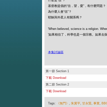
什麼是“信”？
基督教提倡的“信，望，愛”，有什麼問題？
為什麼人會“信”？
耶穌與外星人有關系嗎？
'When believed, science is a religion. When 
'如果相信了，科學也是一個宗教。如果去探
本集討論區
第一節 Section 1
下載 Download
第二節 Section 2
下載 Download
Tags:
《無門》
,
朱冀平
,
甘永賢
,
事實
,
BB