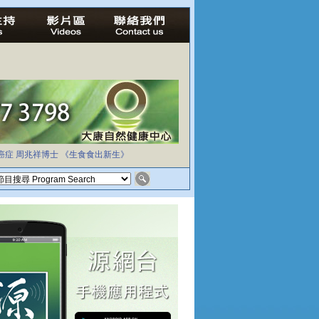
癌症
周兆祥博士
《生食食出新生》