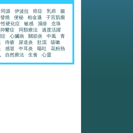
食同源
伊波拉
癌症
乳癌
腸
發燒
便秘
柏金遜
子宮肌瘤
發性硬化症
敏感
濕疹
念珠
抑鬱症
同類療法
過度活躍
閉症
心臟病
關節炎
中風
青
眼
痔瘡
尿道炎
肚瀉
咳嗽
炎
感冒
中耳炎
嘔吐
花粉熱
風
自然療法
生食
心靈