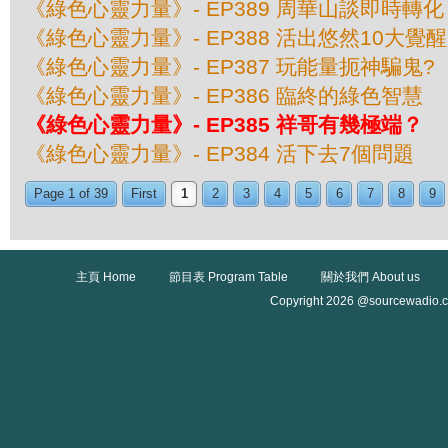
《綠色心靈力量》- EP389 周華山談即時轉化
《綠色心靈力量》- EP388 活出悠然10大覺醒
《綠色心靈力量》- EP387 玩能量扼神騙鬼?
《綠色心靈力量》- EP386 臨終的綠色智慧
《綠色心靈力量》- EP385 祥哥有幾極端？
《綠色心靈力量》- EP384 活下去7個問題
Page 1 of 39
First
1
2
3
4
5
6
7
8
9
主頁 Home
節目表 Program Table
關於我們 About us
Copyright 2026 @sourcewadio.