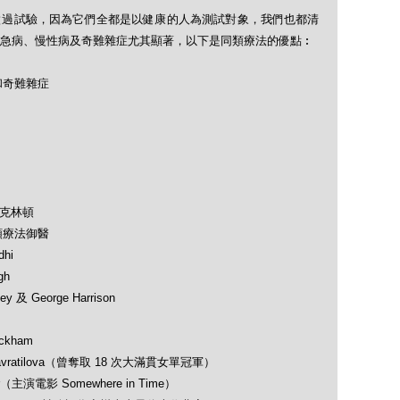
做過試驗，因為它們全都是以健康的人為測試對象，我們也都清
急病、慢性病及奇難雜症尤其顯著，以下是同類療法的優點︰
和奇難雜症
及克林頓
類療法御醫
hi
gh
 及 George Harrison
ckham
avratilova（曾奪取 18 次大滿貫女單冠軍）
（主演電影 Somewhere in Time）