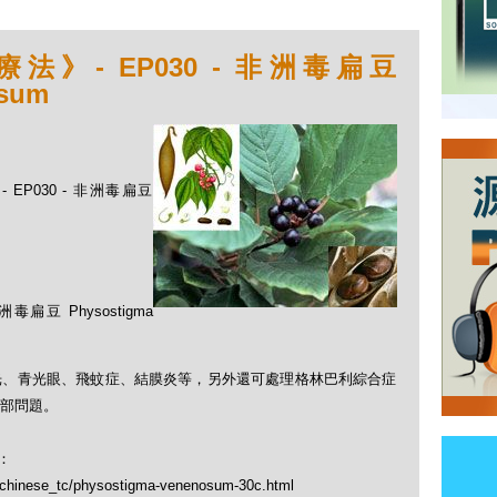
》- EP030 - 非洲毒扁豆
osum
EP030 - 非洲毒扁豆
 Physostigma
光、青光眼、飛蚊症、結膜炎等，另外還可處理格林巴利綜合症
症的肺部問題。
：
p/chinese_tc/physostigma-venenosum-30c.html