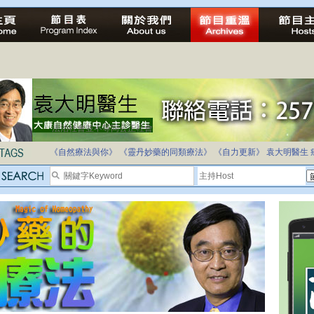
法治社會並不等同公正社會
自家教育合法化-推動多元化教育，全民學卷制
《自然療法與你》
《靈丹妙藥的同類療法》
《自力更新》
袁大明醫生