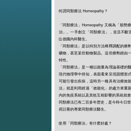
何謂同類療法 Homeopathy？
「同類療法」Homeopathy 又稱為
治」。一手創立「同類療法」，並且不斷宣揚此一
位德國內科醫生。
「同類療法」是以特別方法稀釋調配的療
礦物，甚至某些動物製品。這些療劑經由
特性。
「同類療法」是一種以能量為理論基礎的
現代物理學中得知，表面看來呈現固體形
可能引發出疾病，這時另一種具有治療效
法」就是利用經過「效能化」的處方來重
內的免疫系統以及其他互相影響的系統就會
同類療法已有二百多年歴史，是今時今日世
府註冊的專業同類療法醫生。
使用「同類療法」有什麽好處？