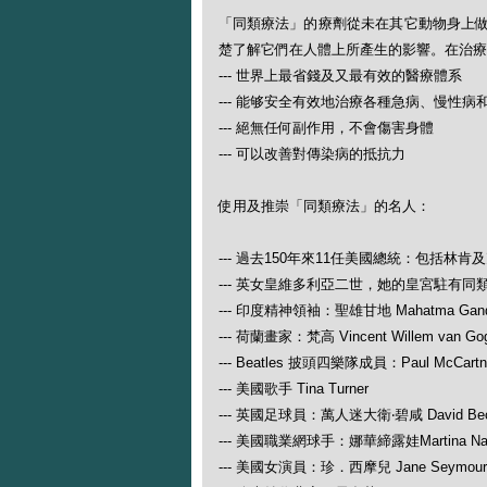
「同類療法」的療劑從未在其它動物身上
楚了解它們在人體上所產生的影響。在治療
--- 世界上最省錢及又最有效的醫療體系
--- 能够安全有效地治療各種急病、慢性病
--- 絕無任何副作用，不會傷害身體
--- 可以改善對傳染病的抵抗力
使用及推崇「同類療法」的名人：
--- 過去150年來11任美國總統：包括林肯
--- 英女皇維多利亞二世，她的皇宮駐有同
--- 印度精神領袖：聖雄甘地 Mahatma Gand
--- 荷蘭畫家：梵高 Vincent Willem van Go
--- Beatles 披頭四樂隊成員：Paul McCartney
--- 美國歌手 Tina Turner
--- 英國足球員：萬人迷大衛‧碧咸 David Be
--- 美國職業網球手：娜華締露娃Martina N
--- 美國女演員：珍．西摩兒 Jane Seymour