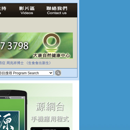
癌症
周兆祥博士
《生食食出新生》