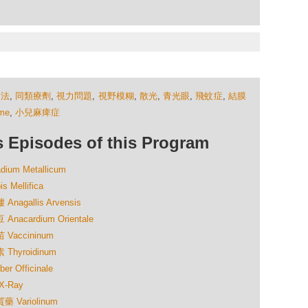
療法
,
同類療劑
,
視力問題
,
視野模糊
,
散光
,
青光眼
,
飛蚊症
,
結膜
ome
,
小兒麻痺症
isodes of this Program
m Metallicum
ellifica
gallis Arvensis
cardium Orientale
accininum
hyroidinum
Officinale
-Ray
Variolinum