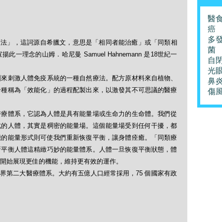
醫
癌
多
「順勢療法」，這詞源自希臘文，意思是「相同者能治癒」或「同類相
菌
理念的山姆．哈尼曼 Samuel Hahnemann 是18世紀一
自
光
劑來刺激人體免疫系統的一種自然療法。配方原材料來自植物、
鼻
一種稱為「效能化」的過程配製出來，以激發其不可思議的醫療
傷
醫療體系，它認為人體是具有能量場或生命力的生命體。我們從
式的人體，其實是稠密的能量場。這個能量場受到任何干擾，都
能的能量形式則可使我們重新恢復平衡，讓身體痊癒。「同類療
新平衡人體這精緻巧妙的能量體系。人體一旦恢復平衡狀態，體
開始展現更佳的機能，維持更有效的運作。
界第二大醫療體系。大約有五億人口經常採用，75 個國家有政