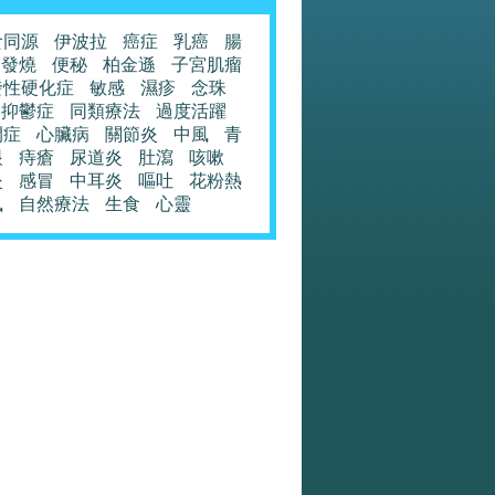
食同源
伊波拉
癌症
乳癌
腸
發燒
便秘
柏金遜
子宮肌瘤
發性硬化症
敏感
濕疹
念珠
抑鬱症
同類療法
過度活躍
閉症
心臟病
關節炎
中風
青
眼
痔瘡
尿道炎
肚瀉
咳嗽
炎
感冒
中耳炎
嘔吐
花粉熱
風
自然療法
生食
心靈