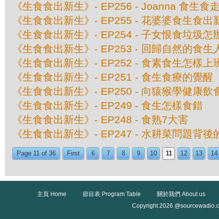
《生食食出新生》- EP256 - Joanna 食生
《生食食出新生》- EP255 - 花婆婆食生食出
《生食食出新生》- EP254 - 子女恨食垃圾怎
《生食食出新生》- EP253 - 回歸自然的食生
《生食食出新生》- EP252 - 食素食生怎樣
《生食食出新生》- EP251 - 食生食療的覺醒
《生食食出新生》- EP250 - 向猿猴學健康飲
《生食食出新生》- EP249 - 食生怎樣食錯
《生食食出新生》- EP248 - 食熟7大害
《生食食出新生》- EP247 - 水耕菜問題背
Page 11 of 36
First
6
7
8
9
10
11
12
13
14
主頁 Home
節目表 Program Table
關於我們 About us
Copyright 2026 @sourcewadio.