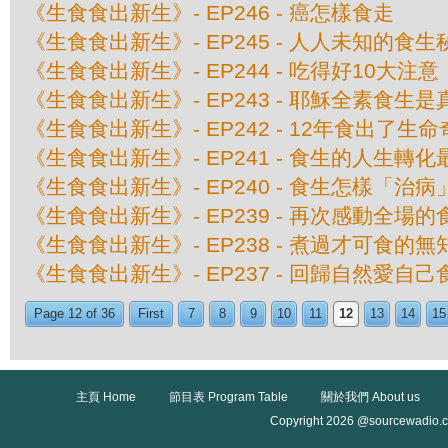
《生食食出新生》- EP246 - 癌怎樣食走
《生食食出新生》- EP245 - 人人未知的食生
《生食食出新生》- EP244 - 吃得好10大注意
《生食食出新生》- EP243 - 耶穌全素食生
《生食食出新生》- EP242 - 12年食出了生
《生食食出新生》- EP241 - 食生的人生轉
《生食食出新生》- EP240 - 食生怎樣「治病
《生食食出新生》- EP239 - 再次感動全場
《生食食出新生》- EP238 - 煮過才可食的
《生食食出新生》- EP237 - 回歸自然愛自
Page 12 of 36
First
7
8
9
10
11
12
13
14
15
主頁 Home
節目表 Program Table
關於我們 About us
Copyright 2026 @sourcewadio.