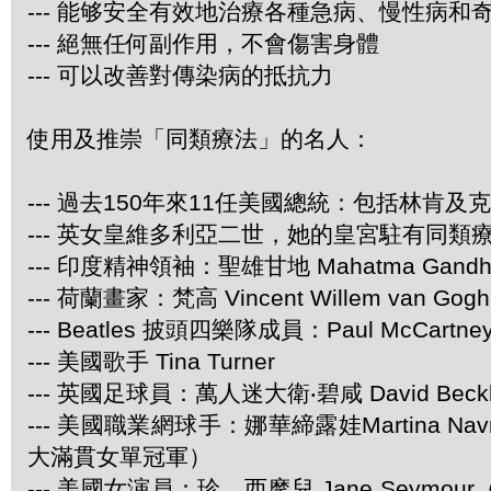
--- 能够安全有效地治療各種急病、慢性病和
--- 絕無任何副作用，不會傷害身體
--- 可以改善對傳染病的抵抗力
使用及推崇「同類療法」的名人：
--- 過去150年來11任美國總統：包括林肯及
--- 英女皇維多利亞二世，她的皇宮駐有同類
--- 印度精神領袖：聖雄甘地 Mahatma Gandh
--- 荷蘭畫家：梵高 Vincent Willem van Gogh
--- Beatles 披頭四樂隊成員：Paul McCartney 
--- 美國歌手 Tina Turner
--- 英國足球員：萬人迷大衛‧碧咸 David Beck
--- 美國職業網球手：娜華締露娃Martina Navr
大滿貫女單冠軍）
--- 美國女演員：珍．西摩兒 Jane Seymour