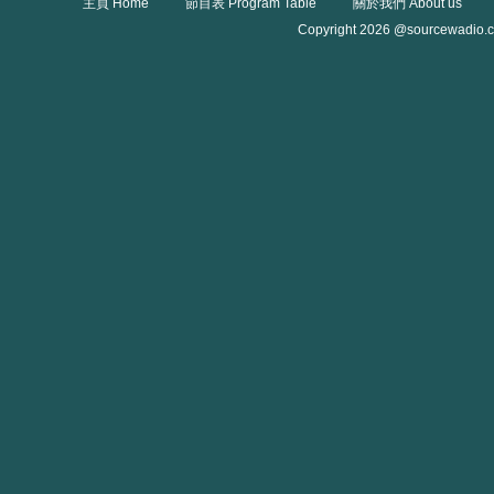
主頁 Home
節目表 Program Table
關於我們 About us
Copyright 2026 @sourcewadio.