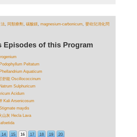
療法
,
同類療劑
,
碳酸鎂
,
magnesium-carbonicum
,
嬰幼兒消化問
isodes of this Program
ogenium
phyllum Peltatum
andrium Aquaticum
Oscillococcinum
um Sulphuricum
cum Acidum
li Arsenicosum
gmate maydis
灰 Hecla Lava
oetida
14
15
16
17
18
19
20