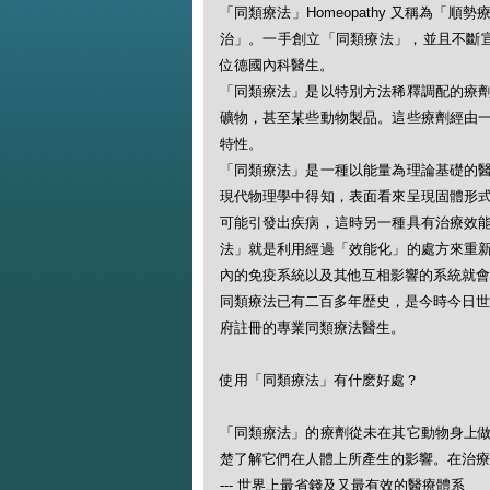
「同類療法」Homeopathy 又稱為
治」。一手創立「同類療法」，並且不斷宣揚此一
位德國內科醫生。
「同類療法」是以特別方法稀釋調配的療
礦物，甚至某些動物製品。這些療劑經由
特性。
「同類療法」是一種以能量為理論基礎的
現代物理學中得知，表面看來呈現固體形
可能引發出疾病，這時另一種具有治療效
法」就是利用經過「效能化」的處方來重
內的免疫系統以及其他互相影響的系統就會
同類療法已有二百多年歴史，是今時今日世
府註冊的專業同類療法醫生。
使用「同類療法」有什麽好處？
「同類療法」的療劑從未在其它動物身上
楚了解它們在人體上所產生的影響。在治療
--- 世界上最省錢及又最有效的醫療體系