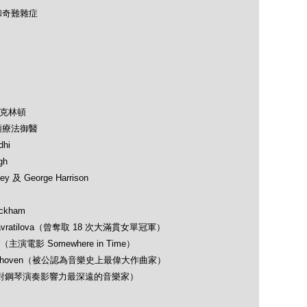
和奇難雜症
及克林頓
類療法御醫
hi
gh
 及 George Harrison
ckham
avratilova（曾奪取 18 次大滿貫女單冠軍）
（主演電影 Somewhere in Time）
 Beethoven（被公認為音樂史上最偉大作曲家）
opin（對鋼琴演奏影響力最深遠的音樂家）