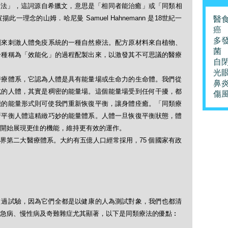
「順勢療法」，這詞源自希臘文，意思是「相同者能治癒」或「同類相
理念的山姆．哈尼曼 Samuel Hahnemann 是18世紀一
醫
癌
多
劑來刺激人體免疫系統的一種自然療法。配方原材料來自植物、
菌
一種稱為「效能化」的過程配製出來，以激發其不可思議的醫療
自
光
醫療體系，它認為人體是具有能量場或生命力的生命體。我們從
鼻
式的人體，其實是稠密的能量場。這個能量場受到任何干擾，都
傷
能的能量形式則可使我們重新恢復平衡，讓身體痊癒。「同類療
新平衡人體這精緻巧妙的能量體系。人體一旦恢復平衡狀態，體
開始展現更佳的機能，維持更有效的運作。
界第二大醫療體系。大約有五億人口經常採用，75 個國家有政
做過試驗，因為它們全都是以健康的人為測試對象，我們也都清
急病、慢性病及奇難雜症尤其顯著，以下是同類療法的優點︰