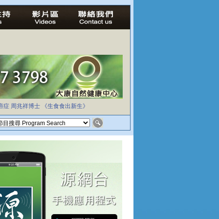
癌症
周兆祥博士
《生食食出新生》