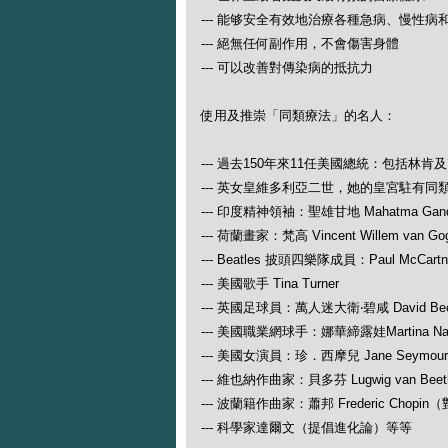
--- 能够安全有效地治療各種急病、慢性病
--- 絕無任何副作用，不會傷害身體
--- 可以改善對傳染病的抵抗力
使用及推崇「同類療法」的名人：
--- 過去150年來11任美國總統：包括林肯
--- 英女皇維多利亞二世，她的皇宮駐有同
--- 印度精神領袖：聖雄甘地 Mahatma Gand
--- 荷蘭畫家：梵高 Vincent Willem van Go
--- Beatles 披頭四樂隊成員：Paul McCartney
--- 美國歌手 Tina Turner
--- 英國足球員：萬人迷大衛‧碧咸 David Be
--- 美國職業網球手：娜華締露娃Martina N
--- 美國女演員：珍．西摩兒 Jane Seymour
--- 維也納作曲家：貝多芬 Lugwig van
--- 波蘭籍作曲家：蕭邦 Frederic Ch
--- 科學家達爾文（提倡進化論）等等