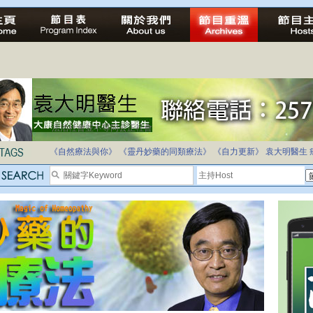
法治社會並不等同公正社會
自家教育合法化-推動多元化教育，全民學卷制
《自然療法與你》
《靈丹妙藥的同類療法》
《自力更新》
袁大明醫生