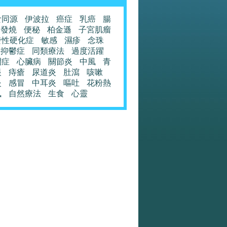
食同源
伊波拉
癌症
乳癌
腸
發燒
便秘
柏金遜
子宮肌瘤
發性硬化症
敏感
濕疹
念珠
抑鬱症
同類療法
過度活躍
閉症
心臟病
關節炎
中風
青
眼
痔瘡
尿道炎
肚瀉
咳嗽
炎
感冒
中耳炎
嘔吐
花粉熱
風
自然療法
生食
心靈