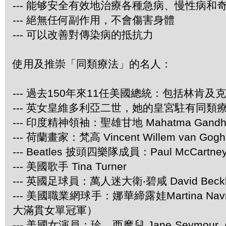
--- 能够安全有效地治療各種急病、慢性病和
--- 絕無任何副作用，不會傷害身體
--- 可以改善對傳染病的抵抗力
使用及推崇「同類療法」的名人：
--- 過去150年來11任美國總統：包括林肯及
--- 英女皇維多利亞二世，她的皇宮駐有同類
--- 印度精神領袖：聖雄甘地 Mahatma Gandh
--- 荷蘭畫家：梵高 Vincent Willem van Gogh
--- Beatles 披頭四樂隊成員：Paul McCartney 
--- 美國歌手 Tina Turner
--- 英國足球員：萬人迷大衛‧碧咸 David Beck
--- 美國職業網球手：娜華締露娃Martina Navr
大滿貫女單冠軍）
--- 美國女演員：珍．西摩兒 Jane Seymour