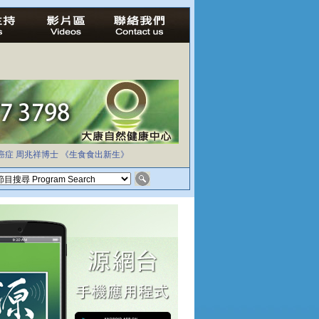
癌症
周兆祥博士
《生食食出新生》