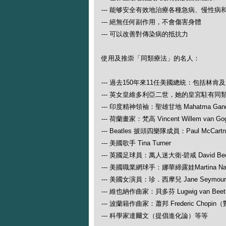
--- 能够安全有效地治療各種急病、慢性病
--- 絕無任何副作用，不會傷害身體
--- 可以改善對傳染病的抵抗力
使用及推崇「同類療法」的名人：
--- 過去150年來11任美國總統：包括林肯
--- 英女皇維多利亞二世，她的皇宮駐有同
--- 印度精神領袖：聖雄甘地 Mahatma Gand
--- 荷蘭畫家：梵高 Vincent Willem van Go
--- Beatles 披頭四樂隊成員：Paul McCartney
--- 美國歌手 Tina Turner
--- 英國足球員：萬人迷大衛‧碧咸 David Be
--- 美國職業網球手：娜華締露娃Martina N
--- 美國女演員：珍．西摩兒 Jane Seymour
--- 維也納作曲家：貝多芬 Lugwig van
--- 波蘭籍作曲家：蕭邦 Frederic Ch
--- 科學家達爾文（提倡進化論）等等