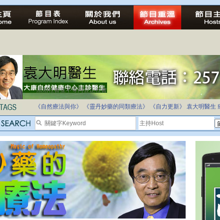
法治社會並不等同公正社會
自家教育合法化-推動多元化教育，全民學卷制
《自然療法與你》
《靈丹妙藥的同類療法》
《自力更新》
袁大明醫生