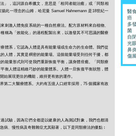
「順勢療法」，這詞源自希臘文，意思是「相同者能治癒」或「同類相
理念的山姆．哈尼曼 Samuel Hahnemann 是18世紀一
醫
癌
多
劑來刺激人體免疫系統的一種自然療法。配方原材料來自植物、
菌
一種稱為「效能化」的過程配製出來，以激發其不可思議的醫療
自
光
醫療體系，它認為人體是具有能量場或生命力的生命體。我們從
鼻
式的人體，其實是稠密的能量場。這個能量場受到任何干擾，都
傷
能的能量形式則可使我們重新恢復平衡，讓身體痊癒。「同類療
新平衡人體這精緻巧妙的能量體系。人體一旦恢復平衡狀態，體
開始展現更佳的機能，維持更有效的運作。
界第二大醫療體系。大約有五億人口經常採用，75 個國家有政
做過試驗，因為它們全都是以健康的人為測試對象，我們也都清
急病、慢性病及奇難雜症尤其顯著，以下是同類療法的優點︰