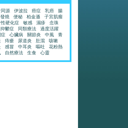
食同源
伊波拉
癌症
乳癌
腸
發燒
便秘
柏金遜
子宮肌瘤
發性硬化症
敏感
濕疹
念珠
抑鬱症
同類療法
過度活躍
閉症
心臟病
關節炎
中風
青
眼
痔瘡
尿道炎
肚瀉
咳嗽
炎
感冒
中耳炎
嘔吐
花粉熱
風
自然療法
生食
心靈