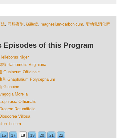
療法
,
同類療劑
,
碳酸鎂
,
magnesium-carbonicum
,
嬰幼兒消化問
isodes of this Program
eborus Niger
mamelis Virginiana
iacum Officinale
aphalium Polycephalum
lonoine
gia Morella
sia Officinalis
ra Rotundifolia
orea Villosa
n Tiglium
16
17
18
19
20
21
22