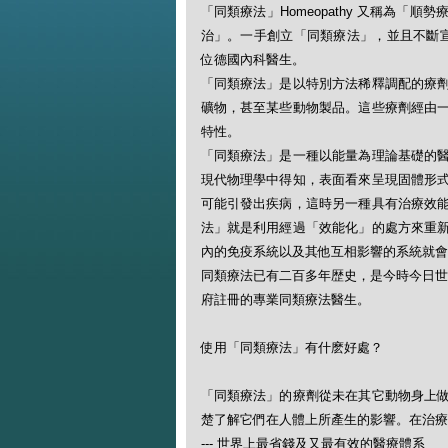
「同類療法」Homeopathy 又稱為
治」。一手創立「同類療法」，並且不斷宣揚此一
位德國內科醫生。
「同類療法」是以特別方法稀釋調配的療
礦物，甚至某些動物製品。這些療劑經由
特性。
「同類療法」是一種以能量為理論基礎的
現代物理學中得知，表面看來呈現固體形
可能引發出疾病，這時另一種具有治療效
法」就是利用經過「效能化」的處方來重
內的免疫系統以及其他互相影響的系統就會
同類療法已有二百多年歴史，是今時今日世
府註冊的專業同類療法醫生。
使用「同類療法」有什麽好處？
「同類療法」的療劑從未在其它動物身上
楚了解它們在人體上所產生的影響。在治療
--- 世界上最省錢及又最有效的醫療體系