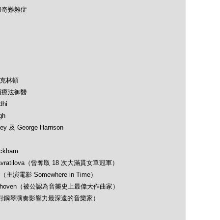
和奇難雜症
及克林頓
類療法御醫
hi
gh
 及 George Harrison
ckham
avratilova（曾奪取 18 次大滿貫女單冠軍）
（主演電影 Somewhere in Time）
 Beethoven（被公認為音樂史上最偉大作曲家）
opin（對鋼琴演奏影響力最深遠的音樂家）