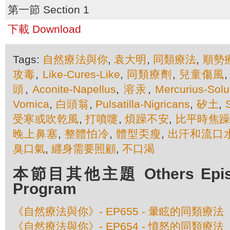
第一節 Section 1
下載 Download
Tags:
自然療法與你
,
袁大明
,
同類療法
,
順勢
攻毒
,
Like-Cures-Like
,
同類療劑
,
兒童傷風
頭
,
Aconite-Napellus
,
溶汞
,
Mercurius-Solub
Vomica
,
白頭翁
,
Pulsatilla-Nigricans
,
矽土
,
受寒或吹乾風
,
打噴嚏
,
煩躁不安
,
比平時焦
晚上鼻塞
,
整體怕冷
,
體型奀瘦
,
出汗和流口
臭口氣
,
纒身需要照顧
,
不口渴
本節目其他主題 Others Episod
Program
《自然療法與你》- EP655 - 暈眩的同類療法
《自然療法與你》- EP654 - 憤怒的同類療法