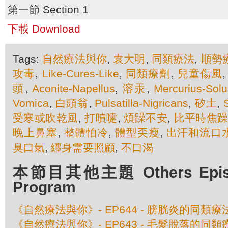
第一節 Section 1
下載 Download
Tags:
自然療法與你
,
袁大明
,
同類療法
,
順勢
攻毒
,
Like-Cures-Like
,
同類療劑
,
兒童傷風
頭
,
Aconite-Napellus
,
溶汞
,
Mercurius-Solub
Vomica
,
白頭翁
,
Pulsatilla-Nigricans
,
矽土
,
受寒或吹乾風
,
打噴嚏
,
煩躁不安
,
比平時焦
晚上鼻塞
,
整體怕冷
,
體型奀瘦
,
出汗和流口
臭口氣
,
纒身需要照顧
,
不口渴
本節目其他主題 Others Episod
Program
《自然療法與你》- EP644 - 膀胱炎的同類療
《自然療法與你》- EP643 - 毛髮脫落的同類