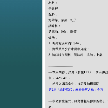
材料：
奇異籽
配料：
海帶芽、芽菜、杞子
調味料：
芝麻油、豉油、醋等
做法：
1. 奇異籽浸水約1小時；
2. 海帶芽用少許水浸半分鐘；
3. 隨口味加配料、調味料，搞勻，上桌。
-------------------------
----本集內容，詳見《食生DIY》；所
售（34282416）。
----想深入認識食生，祥哥及拍檔提問
第5屆「綠野悠然：療癒覺醒之旅」全程
----學做食生菜式，綠野林報名參加廚藝班：https://w
名。