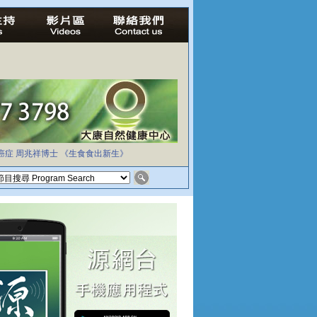
癌症
周兆祥博士
《生食食出新生》