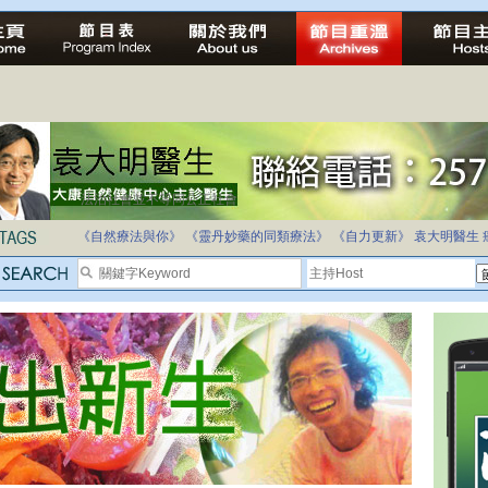
法治社會並不等同公正社會
自家教育合法化-推動多元化教育，全民學卷制
《自然療法與你》
《靈丹妙藥的同類療法》
《自力更新》
袁大明醫生