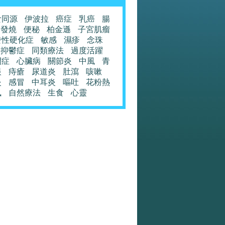
食同源
伊波拉
癌症
乳癌
腸
發燒
便秘
柏金遜
子宮肌瘤
發性硬化症
敏感
濕疹
念珠
抑鬱症
同類療法
過度活躍
閉症
心臟病
關節炎
中風
青
眼
痔瘡
尿道炎
肚瀉
咳嗽
炎
感冒
中耳炎
嘔吐
花粉熱
風
自然療法
生食
心靈