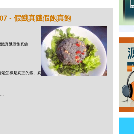
07 - 假餓真餓假飽真飽
- 假餓真餓假飽真飽
清楚怎樣是真正的餓、真
…