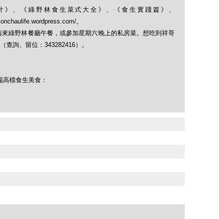
果菜汁》、《綠野林食生菜式大全》、《食生實踐篇》、
monchaulife.wordpress.com/。
，請來綠野林餐廳午餐，或參加星期六晚上的私房菜。想吃到祥哥
詢、留位：343282416）。
尖端高檔食生美食：