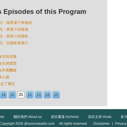
isodes of this Program
(5)：做果菜汁有秘訣
(4)：果菜汁這樣做
(3)：果菜汁這樣飲
(2)：怎樣飲果菜汁
講食生與排毒
講食生與體質
？在外應酬篇
？家人篇
生食走了重症
19
20
21
22
23
24
25
ble
關於我們 About us
節目重溫 Archives
節目主持 Hosts
影片
Copyright 2026 @sourcewadio.com All rights reserved.
Disclaimer
|
Privacy