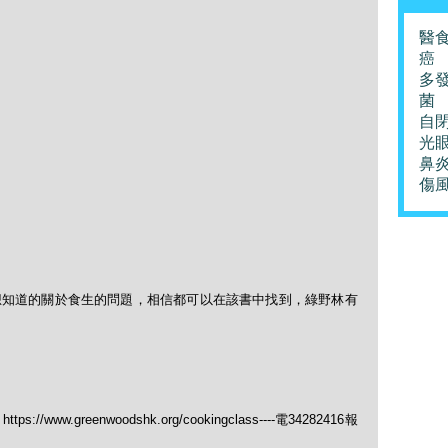
醫
癌
多
菌
自
光
鼻
傷
有你想知道的關於食生的問題，相信都可以在該書中找到，綠野林有
ww.greenwoodshk.org/cookingclass----電34282416報