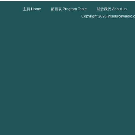
主頁 Home
節目表 Program Table
關於我們 About us
Copyright 2026 @sourcewadio.