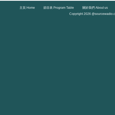
主頁 Home
節目表 Program Table
關於我們 About us
Copyright 2026 @sourcewadio.