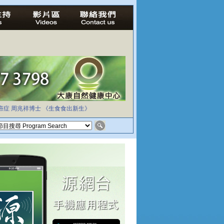
癌症
周兆祥博士
《生食食出新生》