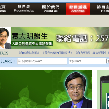
法治社會並不等同公正社會
自家教育合法化-推動多元化教育，全民學卷制
《自然療法與你》
《靈丹妙藥的同類療法》
《自力更新》
袁大明醫生