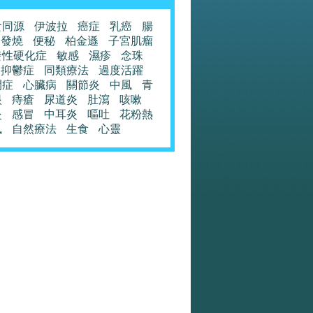
食同源
伊波拉
癌症
乳癌
腸
發燒
便秘
柏金遜
子宮肌瘤
發性硬化症
敏感
濕疹
念珠
抑鬱症
同類療法
過度活躍
閉症
心臟病
關節炎
中風
青
眼
痔瘡
尿道炎
肚瀉
咳嗽
炎
感冒
中耳炎
嘔吐
花粉熱
風
自然療法
生食
心靈