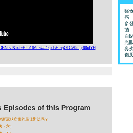
醫
癌
多
菌
自
光
9DBN9vI&list=PLe16As5Ua4xpdsErhrjOLCV9mgr68ofYH
鼻
傷
isodes of this Program
是對付新冠狀病毒的最佳辦法嗎？
療法（六）