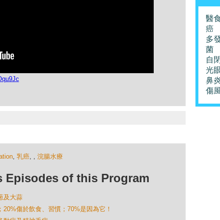
醫
癌
多
菌
自
光
Oqu9Jc
鼻
傷
ation
,
乳癌
,
,
浣腸水療
isodes of this Program
洋葱及大蒜
外感；20%傷於飲食、習慣；70%是因為它！