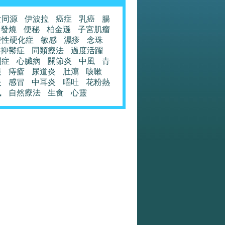
食同源
伊波拉
癌症
乳癌
腸
發燒
便秘
柏金遜
子宮肌瘤
發性硬化症
敏感
濕疹
念珠
抑鬱症
同類療法
過度活躍
閉症
心臟病
關節炎
中風
青
眼
痔瘡
尿道炎
肚瀉
咳嗽
炎
感冒
中耳炎
嘔吐
花粉熱
風
自然療法
生食
心靈