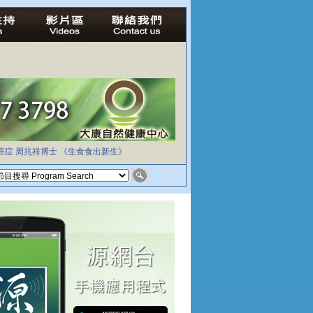
癌症
周兆祥博士
《生食食出新生》