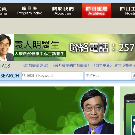
法治社會並不等同公正社會
自家教育合法化-推動多元化教育，全民學卷制
《自然療法與你》
《靈丹妙藥的同類療法》
《自力更新》
袁大明醫生