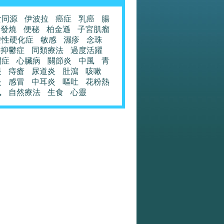
食同源
伊波拉
癌症
乳癌
腸
發燒
便秘
柏金遜
子宮肌瘤
發性硬化症
敏感
濕疹
念珠
抑鬱症
同類療法
過度活躍
閉症
心臟病
關節炎
中風
青
眼
痔瘡
尿道炎
肚瀉
咳嗽
炎
感冒
中耳炎
嘔吐
花粉熱
風
自然療法
生食
心靈