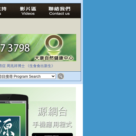
癌症
周兆祥博士
《生食食出新生》