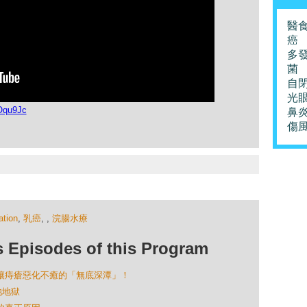
醫
癌
多
菌
自
光
Oqu9Jc
鼻
傷
ation
,
乳癌
,
,
浣腸水療
isodes of this Program
藥：讓痔瘡惡化不癒的「無底深潭」！
池地獄