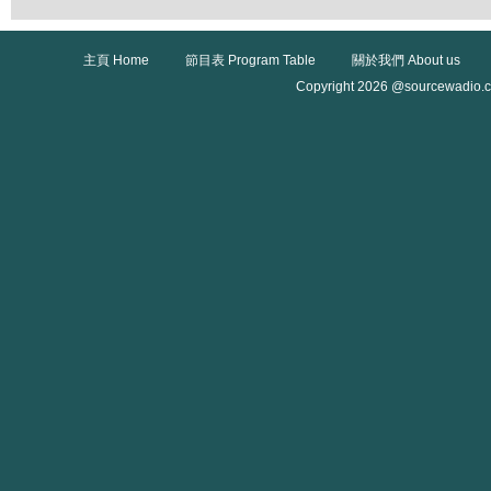
主頁 Home
節目表 Program Table
關於我們 About us
Copyright 2026 @sourcewadio.