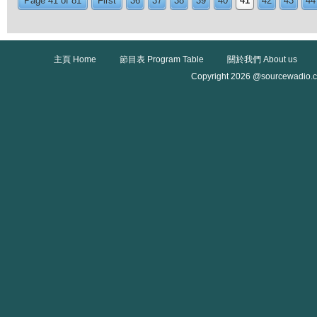
Page 41 of 81
First
36
37
38
39
40
41
42
43
44
主頁 Home
節目表 Program Table
關於我們 About us
Copyright 2026 @sourcewadio.