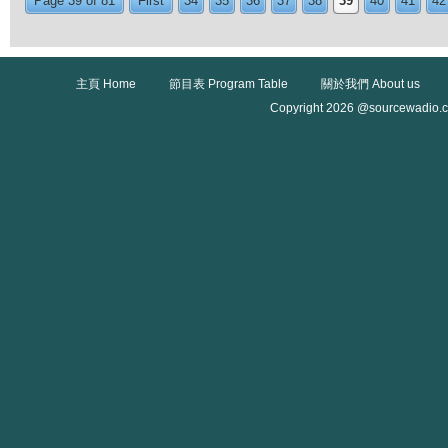
Page 39 of 81
First
34
35
36
37
38
39
40
41
42
主頁 Home
節目表 Program Table
關於我們 About us
Copyright 2026 @sourcewadio.