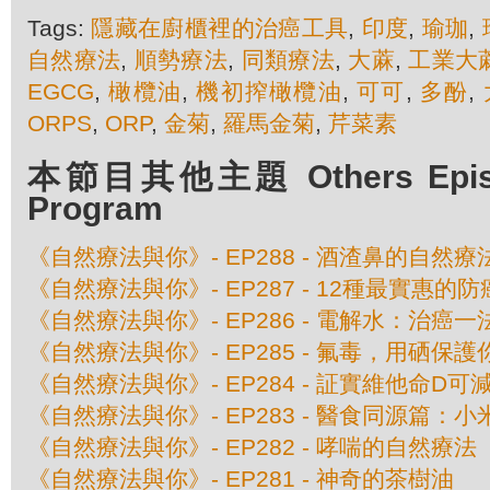
Tags:
隱藏在廚櫃裡的治癌工具
,
印度
,
瑜珈
,
自然療法
,
順勢療法
,
同類療法
,
大蔴
,
工業大
EGCG
,
橄欖油
,
機初搾橄欖油
,
可可
,
多酚
,
ORPS
,
ORP
,
金菊
,
羅馬金菊
,
芹菜素
本節目其他主題 Others Episod
Program
《自然療法與你》- EP288 - 酒渣鼻的自然療
《自然療法與你》- EP287 - 12種最實惠的
《自然療法與你》- EP286 - 電解水：治癌一
《自然療法與你》- EP285 - 氟毒，用硒保護
《自然療法與你》- EP284 - 証實維他命D可
《自然療法與你》- EP283 - 醫食同源篇：小
《自然療法與你》- EP282 - 哮喘的自然療法
《自然療法與你》- EP281 - 神奇的茶樹油