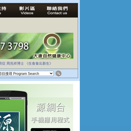
癌症
周兆祥博士
《生食食出新生》