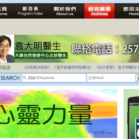
法治社會並不等同公正社會
自家教育合法化-推動多元化教育，全民學卷制
《自然療法與你》
《靈丹妙藥的同類療法》
《自力更新》
袁大明醫生