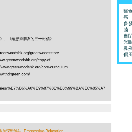
醫
癌
多
菌
自
》、《給患癌朋友的三十封信》
光
鼻
greenwoodshk.org/greenwoodsstore
傷
www.greenwoodshk.org/copy-of
//www.greenwoodshk.org/core-curriculum
vewithdrgreen.com/
/categories/%E7%B6%A0%E9%87%8E%E6%99%BA%E6%85%A7
步加深鬆弛法
,
Progressive-Relaxation