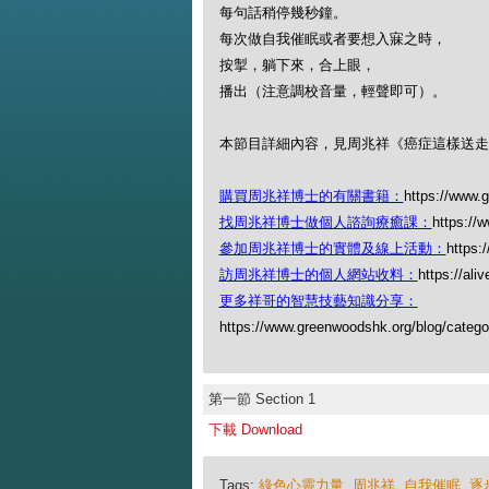
每句話稍停幾秒鐘。
每次做自我催眠或者要想入寐之時，
按掣，躺下來，合上眼，
播出（注意調校音量，輕聲即可）。
本節目詳細內容，見周兆祥《癌症這樣送走
購買周兆祥博士的有關書籍：
https://www.
找周兆祥博士做個人諮詢療癒課：
https://
參加周兆祥博士的實體及線上活動：
https:
訪周兆祥博士的個人網站收料：
https://ali
更多祥哥的智慧技藝知識分享：
https://www.greenwoodshk.org/blog
第一節 Section 1
下載 Download
Tags:
綠色心靈力量
,
周兆祥
,
自我催眠
,
逐