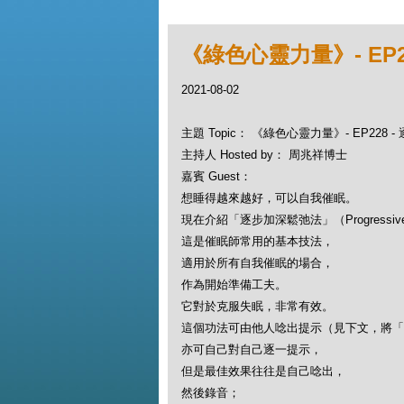
《綠色心靈力量》- EP2
2021-08-02
主題 Topic： 《綠色心靈力量》- EP228 
主持人 Hosted by： 周兆祥博士
嘉賓 Guest：
想睡得越來越好，可以自我催眠。
現在介紹「逐步加深鬆弛法」（Progressive R
這是催眠師常用的基本技法，
適用於所有自我催眠的場合，
作為開始準備工夫。
它對於克服失眠，非常有效。
這個功法可由他人唸出提示（見下文，將「
亦可自己對自己逐一提示，
但是最佳效果往往是自己唸出，
然後錄音；