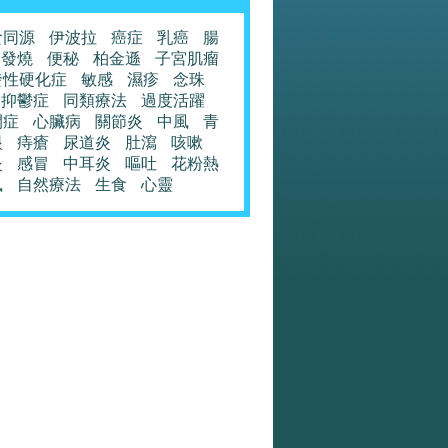
食同源
伊波拉
癌症
乳癌
腸
發燒
便秘
柏金遜
子宮肌瘤
發性硬化症
敏感
濕疹
念珠
抑鬱症
同類療法
過度活躍
閉症
心臟病
關節炎
中風
青
眼
痔瘡
尿道炎
肚瀉
咳嗽
炎
感冒
中耳炎
嘔吐
花粉熱
風
自然療法
生食
心靈