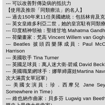
--- 可以改善對傳染病的抵抗力
【使用及推崇「同類療法」的名人】
--- 過去150年來11任美國總統：包括林肯及
--- 英女皇維多利亞二世，她的皇宮駐有同類
--- 印度精神領袖：聖雄甘地 Mahatma Gandh
--- 荷蘭畫家：梵高 Vincent Willem van Gogh
--- Beatles 披頭四樂隊成員：Paul McCar
Harrison
--- 美國歌手 Tina Turner
--- 英國足球員：萬人迷大衛‧碧咸 David Beck
--- 美國職業網球手：娜華締露娃Martina Navra
次大滿貫女單冠軍）
--- 美國女演員：珍．西摩兒 Jane Se
Somewhere in Time）
--- 維也納作曲家：貝多芬 Lugwig van Be