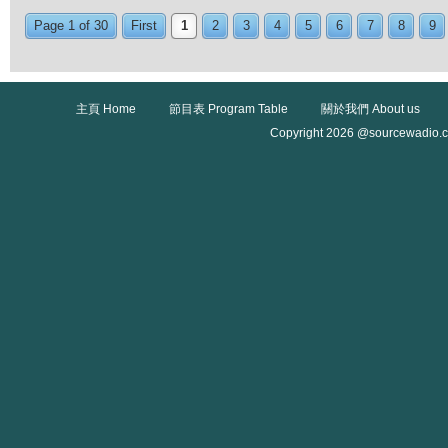
Page 1 of 30
First
1
2
3
4
5
6
7
8
9
主頁 Home
節目表 Program Table
關於我們 About us
Copyright 2026 @sourcewadio.