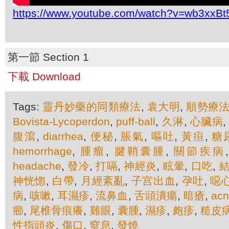
https://www.youtube.com/watch?v=wb3xxB
第一節 Section 1
下載 Download
Tags:
靈丹妙藥的同類療法
,
袁大明
,
順勢療
Bovista-Lycoperdon
,
puff-ball
,
久淋
,
心臟病
腹瀉
,
diarrhea
,
便秘
,
脹氣
,
嘔吐
,
黃疸
,
糖
hemorrhage
,
腫瘤
,
腱鞘囊腫
,
關節疾病
headache
,
發冷
,
打嗝
,
神經炎
,
眩暈
,
口吃
,
神恍惚
,
白帶
,
月經紊亂
,
子宫出血
,
孕吐
,
噁
病
,
咳嗽
,
耳濕疹
,
流鼻血
,
舌頭潰瘍
,
暗瘡
,
ac
癤
,
尾椎骨痕癢
,
雞眼
,
囊腫
,
濕疹
,
皰疹
,
糙皮
性指頭炎
,
傷口
,
窒息
,
發燒