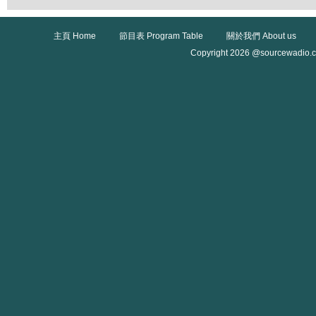
主頁 Home
節目表 Program Table
關於我們 About us
Copyright 2026 @sourcewadio.