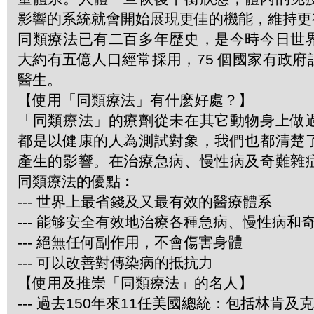
影響的系統就會開始展現更佳的機能，維持更
同類療法已有二百多年歴史，是今時今日世
大約有五億人口經常採用，75 個國家有政
醫生。
【使用「同類療法」有什麽好處？】
「同類療法」的療劑從未在其它動物身上做
都是以健康的人為測試對象，我們也都清楚
產生的影響。在治療急病、慢性病及奇難雜
同類療法的優點︰
--- 世界上最省錢及又最有效的醫療體系
--- 能够安全有效地治療各種急病、慢性病和
--- 絕無任何副作用，不會傷害身體
--- 可以改善對傳染病的抵抗力
【使用及推崇「同類療法」的名人】
--- 過去150年來11任美國總統：包括林肯及