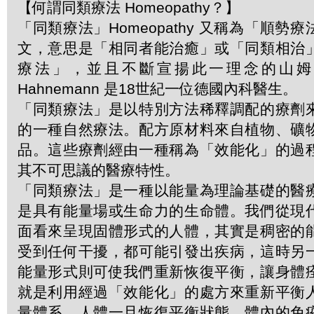
【何謂同類療法 Homeopathy？】
「同類療法」Homeopathy 又稱為「順勢
文，意思是「相同者能治癒」或「同類相治
療法」，並且不斷宣揚此一理念的山姆．哈
Hahnemann 是18世紀一位德國內科醫生。
「同類療法」是以特別方法稀釋調配的療劑
的一種自然療法。配方原材料來自植物、礦
品。這些療劑經由一種稱為「效能化」的過
其不可思議的醫療特性。
「同類療法」是一種以能量為理論基礎的醫
是具有能量場或生命力的生命體。我們從現
面看來呈現固體形式的人體，其實是稠密的
受到任何干擾，都可能引發出疾病，這時另
能量形式則可使我們重新恢復平衡，讓身體
就是利用經過「效能化」的處方來重新平衡
量體系。人體一旦恢復平衡狀態，體內的免