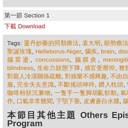
第一節 Section 1
下載 Download
Tags:
靈丹妙藥的同類療法
,
袁大明
,
順勢療
聖誕玫瑰
,
Helleborus-Niger
,
腦疾
,
brain
,
dis
腦震盪
,
concussions
,
腦膜炎
,
meningit
blindness
,
生命力狀態下降
,
感官受壓抑
,
整
對親人冷漠關係疏離
,
對娛樂不感興趣
,
不由
服
,
完全失去意識
,
不斷搖頭呻吟
,
鑽入枕頭
,
咖啡粉狀沉澱物
,
一隻手一隻脚胡亂郁動
,
氣
作
,
口氣非常難聞
,
下顎下垂
,
皮膚蒼白水腫
,
本節目其他主題 Others Episod
Program