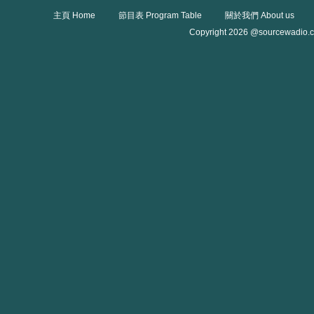
主頁 Home
節目表 Program Table
關於我們 About us
Copyright 2026 @sourcewadio.