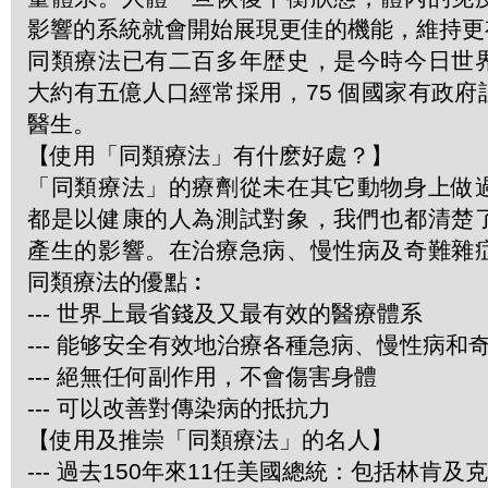
影響的系統就會開始展現更佳的機能，維持更
同類療法已有二百多年歴史，是今時今日世
大約有五億人口經常採用，75 個國家有政
醫生。
【使用「同類療法」有什麽好處？】
「同類療法」的療劑從未在其它動物身上做
都是以健康的人為測試對象，我們也都清楚
產生的影響。在治療急病、慢性病及奇難雜
同類療法的優點︰
--- 世界上最省錢及又最有效的醫療體系
--- 能够安全有效地治療各種急病、慢性病和
--- 絕無任何副作用，不會傷害身體
--- 可以改善對傳染病的抵抗力
【使用及推崇「同類療法」的名人】
--- 過去150年來11任美國總統：包括林肯及