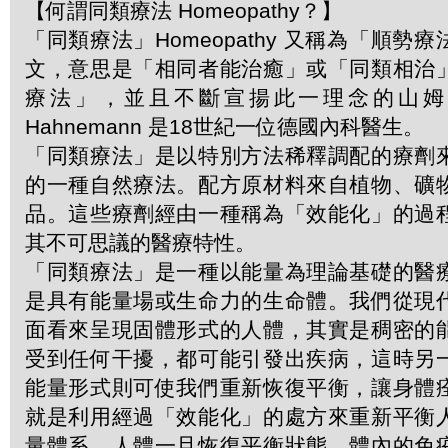
【何謂同類療法 Homeopathy？】
「同類療法」Homeopathy 又稱為「順勢
文，意思是「相同者能治癒」或「同類相治
療法」，並且不斷宣揚此一理念的山姆．哈
Hahnemann 是18世紀一位德國內科醫生。
「同類療法」是以特別方法稀釋調配的療劑
的一種自然療法。配方原材料來自植物、礦
品。這些療劑經由一種稱為「效能化」的過
其不可思議的醫療特性。
「同類療法」是一種以能量為理論基礎的醫
是具有能量場或生命力的生命體。我們從現
面看來呈現固體形式的人體，其實是稠密的
受到任何干擾，都可能引發出疾病，這時另
能量形式則可使我們重新恢復平衡，讓身體
就是利用經過「效能化」的處方來重新平衡
量體系。人體一旦恢復平衡狀態，體內的免