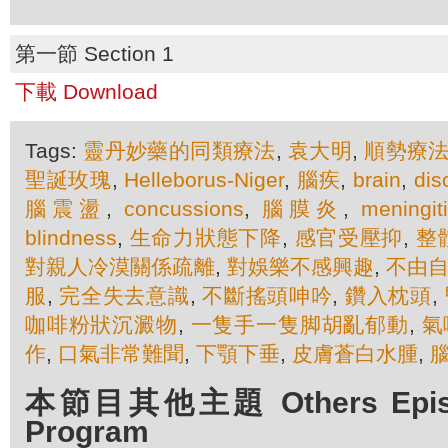
第一節 Section 1
下載 Download
Tags:
靈丹妙藥的同類療法
,
袁大明
,
順勢療
聖誕玫瑰
,
Helleborus-Niger
,
腦疾
,
brain
,
dis
腦震盪
,
concussions
,
腦膜炎
,
meningit
blindness
,
生命力狀態下降
,
感官受壓抑
,
整
對親人冷漠關係疏離
,
對娛樂不感興趣
,
不由
服
,
完全失去意識
,
不斷搖頭呻吟
,
鑽入枕頭
,
咖啡粉狀沉澱物
,
一隻手一隻脚胡亂郁動
,
氣
作
,
口氣非常難聞
,
下顎下垂
,
皮膚蒼白水腫
,
本節目其他主題 Others Episod
Program