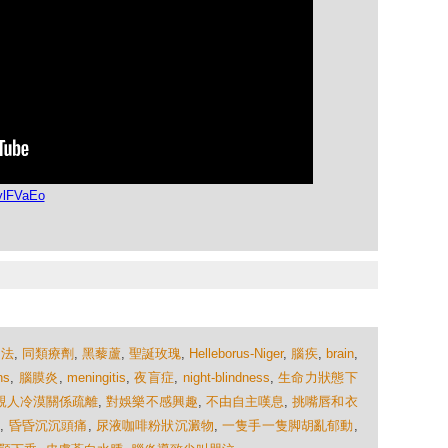
ylFVaEo
療法
,
同類療劑
,
黑藜蘆
,
聖誕玫瑰
,
Helleborus-Niger
,
腦疾
,
brain
,
ns
,
腦膜炎
,
meningitis
,
夜盲症
,
night-blindness
,
生命力狀態下
親人冷漠關係疏離
,
對娛樂不感興趣
,
不由自主嘆息
,
挑嘴唇和衣
頭
,
昏昏沉沉頭痛
,
尿液咖啡粉狀沉澱物
,
一隻手一隻脚胡亂郁動
,