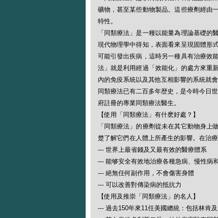
礦物，甚至某些動物製品。這些療劑經由
特性。
「同類療法」是一種以能量為理論基礎的
現代物理學中得知，表面看來呈現固體形
可能引發出疾病，這時另一種具有治療效
法」就是利用經過「效能化」的處方來重
內的免疫系統以及其他互相影響的系統就會
同類療法已有二百多年歴史，是今時今日世
府註冊的專業同類療法醫生。
【使用「同類療法」有什麽好處？】
「同類療法」的療劑從未在其它動物身上
楚了解它們在人體上所產生的影響。在治療
--- 世界上最省錢及又最有效的醫療體系
--- 能够安全有效地治療各種急病、慢性病
--- 絕無任何副作用，不會傷害身體
--- 可以改善對傳染病的抵抗力
【使用及推崇「同類療法」的名人】
--- 過去150年來11任美國總統：包括林肯