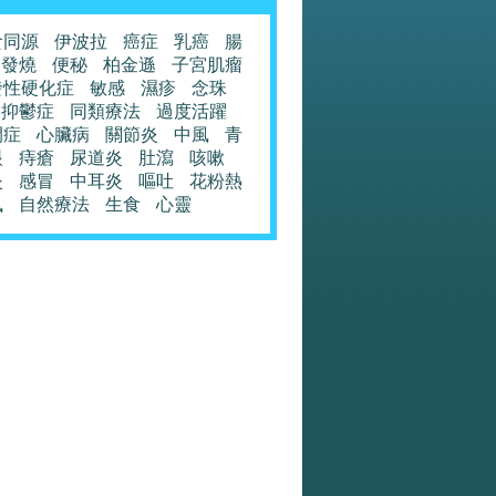
食同源
伊波拉
癌症
乳癌
腸
發燒
便秘
柏金遜
子宮肌瘤
發性硬化症
敏感
濕疹
念珠
抑鬱症
同類療法
過度活躍
閉症
心臟病
關節炎
中風
青
眼
痔瘡
尿道炎
肚瀉
咳嗽
炎
感冒
中耳炎
嘔吐
花粉熱
風
自然療法
生食
心靈