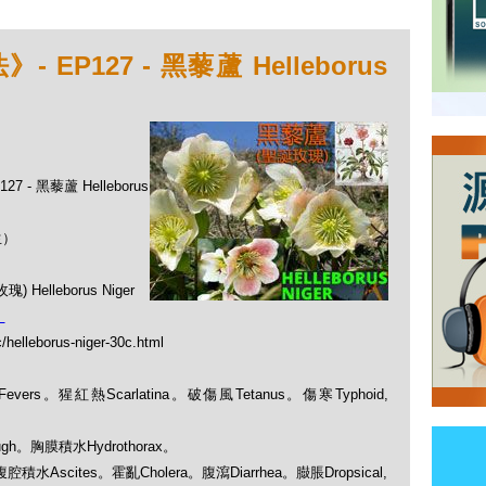
P127 - 黑藜蘆 Helleborus
 - 黑藜蘆 Helleborus
生）
lleborus Niger
：
/helleborus-niger-30c.html
Fevers。猩紅熱Scarlatina。破傷風Tetanus。傷寒Typhoid,
ough。胸膜積水Hydrothorax。
rs：腹腔積水Ascites。霍亂Cholera。腹瀉Diarrhea。臌脹Dropsical,