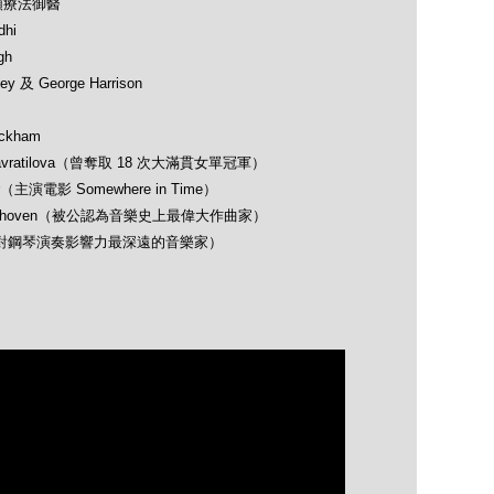
類療法御醫
hi
gh
 及 George Harrison
ckham
avratilova（曾奪取 18 次大滿貫女單冠軍）
（主演電影 Somewhere in Time）
 Beethoven（被公認為音樂史上最偉大作曲家）
opin（對鋼琴演奏影響力最深遠的音樂家）