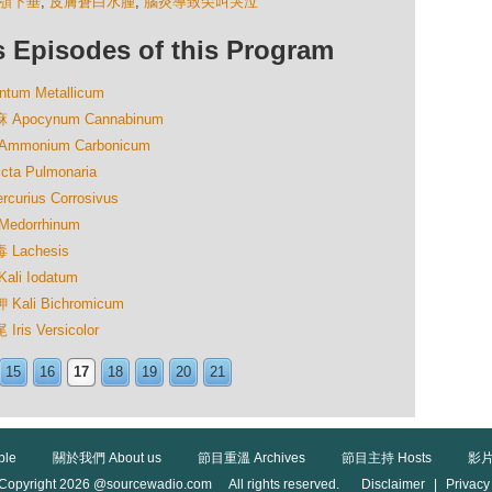
顎下垂
,
皮膚蒼白水腫
,
腦炎導致尖叫哭泣
isodes of this Program
m Metallicum
ocynum Cannabinum
onium Carbonicum
 Pulmonaria
ius Corrosivus
dorrhinum
achesis
i Iodatum
li Bichromicum
 Versicolor
15
16
17
18
19
20
21
ble
關於我們 About us
節目重溫 Archives
節目主持 Hosts
影片
Copyright 2026 @sourcewadio.com All rights reserved.
Disclaimer
|
Privacy