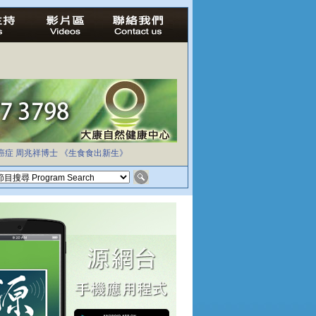
癌症
周兆祥博士
《生食食出新生》