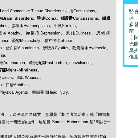
 Connective Tissue Disorders：抽搐Convulsions。
醫
癌
Brain, disorders。昏迷Coma。腦震盪Concussions。腦膜
多
hes。腦積水Hydrocephalus。中風Strokes。
菌
：心恢意冷Apathy。抑鬱症Depression。呆鈍Dullness。思鄉病
自
ania。憂鬱Melancholy。精神恍惚Stupor。
光
ers：蛋白尿Albuminuria。膀胱炎Cystitis。陰囊積水Hydrocele。
鼻
mia。
傷
經Amenorrhea。產後抽搐Post-partum, convulsions。
症Night -blindness
。
潰瘍Ulcers。傷口Wounds。
ers：口瘡Aphthae。
hysical Agents：頭部受傷Head injury。
「順勢療法」，這詞源自希臘文，意思是「相同者能治癒」或「同類相
理念的山姆．哈尼曼 Samuel Hahnemann 是18世紀一
劑來刺激人體免疫系統的一種自然療法。配方原材料來自植物、