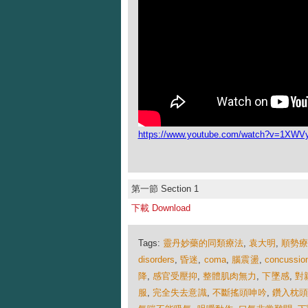
https://www.youtube.com/watch?v=1XWV
第一節 Section 1
下載 Download
Tags:
靈丹妙藥的同類療法
,
袁大明
,
順勢
disorders
,
昏迷
,
coma
,
腦震盪
,
concussio
降
,
感官受壓抑
,
整體肌肉無力
,
下墜感
,
對
服
,
完全失去意識
,
不斷搖頭呻吟
,
鑽入枕