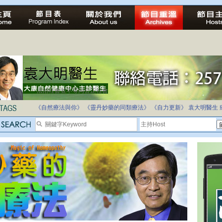
法治社會並不等同公正社會
自家教育合法化-推動多元化教育，全民學卷制
《自然療法與你》
《靈丹妙藥的同類療法》
《自力更新》
袁大明醫生