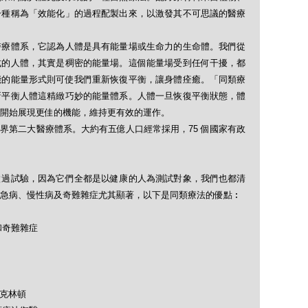
一種稱為「效能化」的過程配製出來，以激發其不可思議的醫療
醫療體系，它認為人體是具有能量場或生命力的生命體。我們從
式的人體，其實是稠密的能量場。這個能量場受到任何干擾，都
能的能量形式則可使我們重新恢復平衡，讓身體痊癒。「同類療
新平衡人體這精緻巧妙的能量體系。人體一旦恢復平衡狀態，體
開始展現更佳的機能，維持更有效的運作。
界第二大醫療體系。大約有五億人口經常採用，75 個國家有政
做過試驗，因為它們全都是以健康的人為測試對象，我們也都清
急病、慢性病及奇難雜症尤其顯著，以下是同類療法的優點︰
和奇難雜症
及克林頓