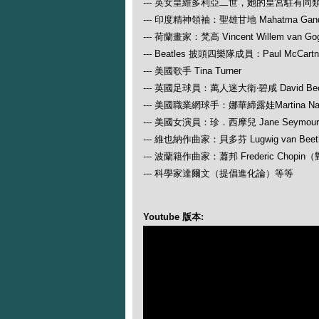
--- 英女皇維多利亞二世，她的皇宮駐有同
--- 印度精神領袖：聖雄甘地 Mahatma Gand
--- 荷蘭畫家：梵高 Vincent Willem van Go
--- Beatles 披頭四樂隊成員：Paul McCartney
--- 美國歌手 Tina Turner
--- 英國足球員：萬人迷大衛‧碧咸 David Be
--- 美國職業網球手：娜華締露娃Martina N
--- 美國女演員：珍．西摩兒 Jane Seymour
--- 維也納作曲家：貝多芬 Lugwig van
--- 波蘭籍作曲家：蕭邦 Frederic Ch
--- 科學家達爾文（提倡進化論）等等
Youtube 版本: