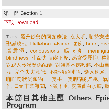
第一節 Section 1
下載 Download
Tags:
靈丹妙藥的同類療法
,
袁大明
,
順勢療
聖誕玫瑰
,
Helleborus-Niger
,
腦疾
,
brain
,
dis
腦震盪
,
concussions
,
腦膜炎
,
meningit
blindness
,
生命力狀態下降
,
感官受壓抑
,
整
對親人冷漠關係疏離
,
對娛樂不感興趣
,
不由
服
,
完全失去意識
,
不斷搖頭呻吟
,
鑽入枕頭
,
咖啡粉狀沉澱物
,
一隻手一隻脚胡亂郁動
,
氣
作
,
口氣非常難聞
,
下顎下垂
,
皮膚蒼白水腫
,
本節目其他主題 Others Episod
Program