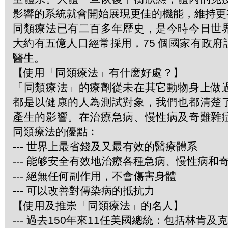
影響的系統就會開始展現更佳的機能，維持更
同類療法已有二百多年歴史，是今時今日世
大約有五億人口經常採用，75 個國家有政
醫生。
【使用「同類療法」有什麽好處？】
「同類療法」的療劑從未在其它動物身上做
都是以健康的人為測試對象，我們也都清楚
產生的影響。在治療急病、慢性病及奇難雜
同類療法的優點︰
--- 世界上最省錢及又最有效的醫療體系
--- 能够安全有效地治療各種急病、慢性病和
--- 絕無任何副作用，不會傷害身體
--- 可以改善對傳染病的抵抗力
【使用及推崇「同類療法」的名人】
--- 過去150年來11任美國總統：包括林肯及