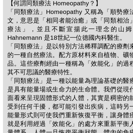
【何謂同類療法 Homeopathy？】
「同類療法」Homeopathy 又稱為「順勢
文，意思是「相同者能治癒」或「同類相治
療法」，並且不斷宣揚此一理念的山姆．哈
Hahnemann 是18世紀一位德國內科醫生。
「同類療法」是以特別方法稀釋調配的療劑
的一種自然療法。配方原材料來自植物、礦
品。這些療劑經由一種稱為「效能化」的過
其不可思議的醫療特性。
「同類療法」是一種以能量為理論基礎的醫
是具有能量場或生命力的生命體。我們從現
面看來呈現固體形式的人體，其實是稠密的
受到任何干擾，都可能引發出疾病，這時另
能量形式則可使我們重新恢復平衡，讓身體
就是利用經過「效能化」的處方來重新平衡
量體系。人體一旦恢復平衡狀態，體內的免