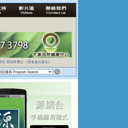
癌症
周兆祥博士
《生食食出新生》