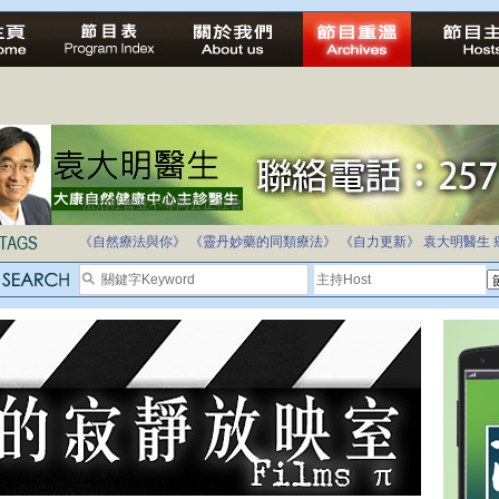
法治社會並不等同公正社會
自家教育合法化-推動多元化教育，全民學卷制
《自然療法與你》
《靈丹妙藥的同類療法》
《自力更新》
袁大明醫生