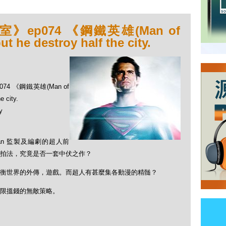
ep074 《鋼鐵英雄(Man of
t he destroy half the city.
4 《鋼鐵英雄(Man of
e city.
y
er Nolan 監製及編劇的超人前
拍法，究竟是否一套中伏之作？
衡世界的外傳，遊戲。而超人有甚麼集各動漫的精髄？
限搵錢的無敵策略。