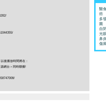
醫
癌
3282/
多
菌
自
51044355/
光
鼻
傷
！以後播放時間將在：
＜源網台＞同時聯播!
458747008/