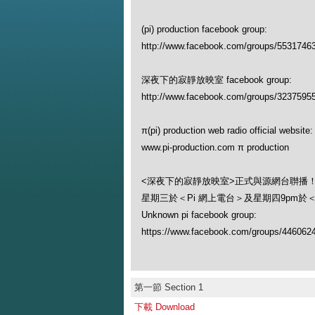
(pi) production facebook group:
http://www.facebook.com/groups/5531746
深夜下的寂靜放映室 facebook group:
http://www.facebook.com/groups/3237595
π(pi) production web radio official website:
www.pi-production.com π production
<深夜下的寂靜放映室>正式與源網台聨播
星期三於＜Pi 網上電台＞及星期四9pm於
Unknown pi facebook group:
https://www.facebook.com/groups/446062
第一節 Section 1
下載 Download