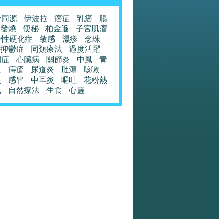
食同源
伊波拉
癌症
乳癌
腸
發燒
便秘
柏金遜
子宮肌瘤
發性硬化症
敏感
濕疹
念珠
抑鬱症
同類療法
過度活躍
閉症
心臟病
關節炎
中風
青
眼
痔瘡
尿道炎
肚瀉
咳嗽
炎
感冒
中耳炎
嘔吐
花粉熱
風
自然療法
生食
心靈