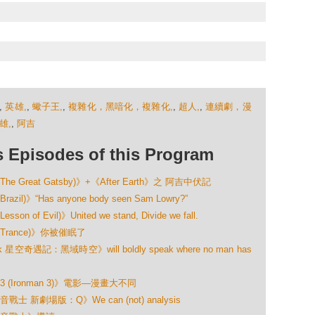
,
英雄,
,
蠍子王,
,
複雜化，黑喑化，複雜化,
,
超人,
,
連續劇，漫
雄,
,
阿吉
isodes of this Program
reat Gatsby)》+《After Earth》之 阿吉中伏記
“Has anyone body seen Sam Lowry?”
Evil)》United we stand, Divide we fall.
rance)》你被催眠了
空奇遇記：黑域時空》will boldly speak where no man has
(Ironman 3)》電影—漫畫大不同
新劇場版：Q》We can (not) analysis