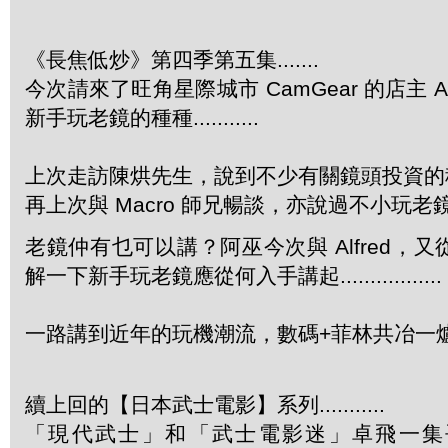
《長焦低炒》第四季第五集.......
今次請來了旺角星際城市 CamGear 的店主 Al
新手玩老鏡的種種...........
上次走訪陳烘先生，說到不少有關鏡頭投資的種種...
再上次與 Macro 師兄暢談，亦說過不小玩老鏡的心得..
老鏡仲有乜可以講？阿巫今次與 Alfred，
解一下新手玩老鏡應從何入手講起.................
一路講到近年的玩機潮流，數碼+菲林共冶一爐.......
續上回的【日本武士電影】系列...........
「現代武士」和「武士電影迷」卓飛一集