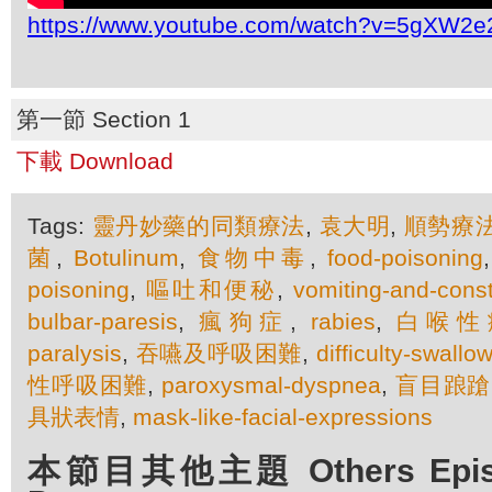
https://www.youtube.com/watch?v=5gXW2
第一節 Section 1
下載 Download
Tags:
靈丹妙藥的同類療法
,
袁大明
,
順勢療
菌
,
Botulinum
,
食物中毒
,
food-poisoning
poisoning
,
嘔吐和便秘
,
vomiting-and-const
bulbar-paresis
,
瘋狗症
,
rabies
,
白喉性
paralysis
,
吞嚥及呼吸困難
,
difficulty-swallo
性呼吸困難
,
paroxysmal-dyspnea
,
盲目踉蹌
具狀表情
,
mask-like-facial-expressions
本節目其他主題 Others Episod