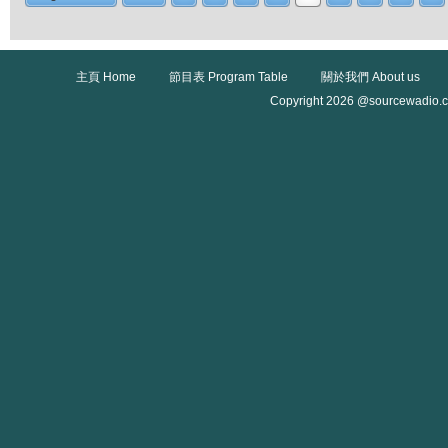
主頁 Home
節目表 Program Table
關於我們 About us
Copyright 2026 @sourcewadio.