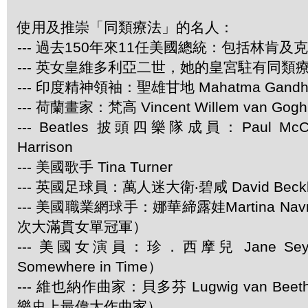
使用及推崇「同類療法」的名人：
--- 過去150年來11任美國總統：包括林肯及
--- 英女皇維多利亞二世，她的皇宮駐有同類
--- 印度精神領袖：聖雄甘地 Mahatma Gandh
--- 荷蘭畫家：梵高 Vincent Willem van Gogh
--- Beatles 披頭四樂隊成員：Paul McCar
Harrison
--- 美國歌手 Tina Turner
--- 英國足球員：萬人迷大衛‧碧咸 David Beck
--- 美國職業網球手：娜華締露娃Martina Navra
次大滿貫女單冠軍）
--- 美國女演員：珍．西摩兒 Jane Se
Somewhere in Time）
--- 維也納作曲家：貝多芬 Lugwig van Be
樂史上最偉大作曲家）