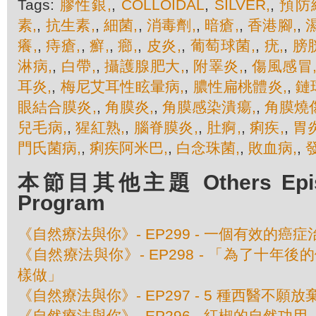
Tags:
膠性銀,
,
COLLOIDAL
,
SILVER,
,
預防
素,
,
抗生素,
,
細菌,
,
消毒劑,
,
暗瘡,
,
香港腳,
,
癢,
,
痔瘡,
,
癬,
,
癤,
,
皮炎,
,
葡萄球菌,
,
疣,
,
膀
淋病,
,
白帶,
,
攝護腺肥大,
,
附睪炎,
,
傷風感冒
耳炎,
,
梅尼艾耳性眩暈病,
,
膿性扁桃體炎,
,
鏈
眼結合膜炎,
,
角膜炎,
,
角膜感染潰瘍,
,
角膜燒傷
兒毛病,
,
猩紅熟,
,
腦脊膜炎,
,
肚痾,
,
痢疾,
,
胃炎
門氏菌病,
,
痢疾阿米巴,
,
白念珠菌,
,
敗血病,
,
本節目其他主題 Others Episod
Program
《自然療法與你》- EP299 - 一個有效的癌
《自然療法與你》- EP298 - 「為了十年
樣做」
《自然療法與你》- EP297 - 5 種西醫不願
《自然療法與你》- EP296 - 紅椒的自然功用