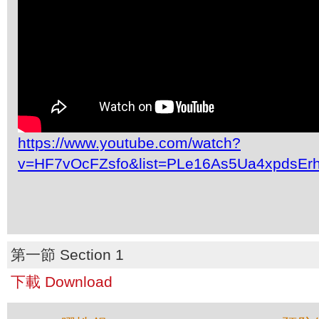
https://www.youtube.com/watch?
v=HF7vOcFZsfo&list=PLe16As5Ua4xpdsEr
第一節 Section 1
下載 Download