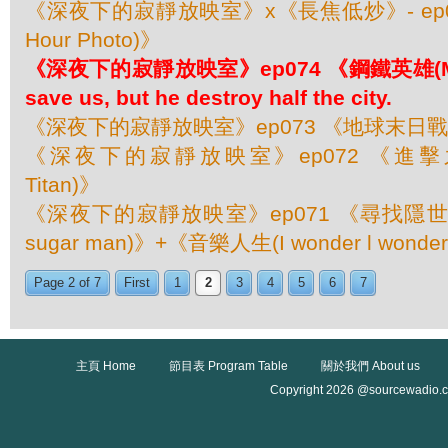
《深夜下的寂靜放映室》x《長焦低炒》- ep07
Hour Photo)》
《深夜下的寂靜放映室》ep074 《鋼鐵英雄(Man 
save us, but he destroy half the city.
《深夜下的寂靜放映室》ep073 《地球末日戰 (Wo
《深夜下的寂靜放映室》ep072 《進擊之巨人
Titan)》
《深夜下的寂靜放映室》ep071 《尋找隱世巨聲(S
sugar man)》+《音樂人生(I wonder l wonder 
Page 2 of 7
First
1
2
3
4
5
6
7
主頁 Home
節目表 Program Table
關於我們 About us
Copyright 2026 @sourcewadio.