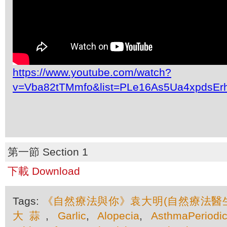
https://www.youtube.com/watch?
v=Vba82tTMmfo&list=PLe16As5Ua4xpdsEr
第一節 Section 1
下載 Download
Tags:
《自然療法與你》袁大明(自然療法醫生
大蒜
,
Garlic
,
Alopecia
,
AsthmaPeriodic