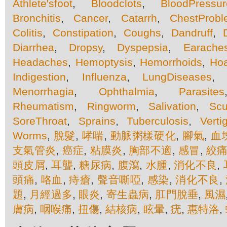
Athlete'sfoot
,
Bloodclots
,
BloodPressur
Bronchitis
,
Cancer
,
Catarrh
,
ChestProb
Colitis
,
Constipation
,
Coughs
,
Dandruff
,
Diarrhea
,
Dropsy
,
Dyspepsia
,
Earache
Headaches
,
Hemoptysis
,
Hemorrhoids
,
Hoa
Indigestion
,
Influenza
,
LungDiseases
Menorrhagia
,
Ophthalmia
,
Parasites
Rheumatism
,
Ringworm
,
Salivation
,
Scu
SoreThroat
,
Sprains
,
Tuberculosis
,
Verti
Worms
,
脫髮
,
哮喘
,
動脈粥樣硬化
,
腳氣
,
血
支氣管炎
,
癌症
,
粘膜炎
,
胸部不適
,
感冒
,
絞
頭皮屑
,
耳聾
,
糖尿病
,
腹瀉
,
水腫
,
消化不良
,
頭痛
,
咯血
,
痔瘡
,
聲音嘶啞
,
感染
,
消化不良
,
題
,
月經過多
,
眼炎
,
寄生蟲病
,
肛門脫垂
,
風濕
膚病
,
咽喉痛
,
扭傷
,
結核病
,
眩暈
,
疣
,
惠特洛
,