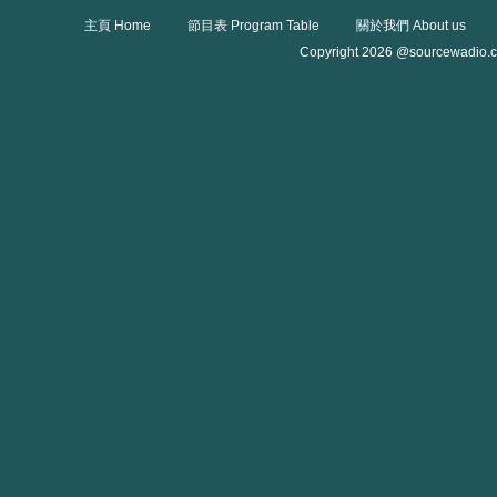
主頁 Home
節目表 Program Table
關於我們 About us
Copyright 2026 @sourcewadio.