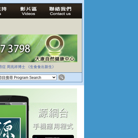
癌症
周兆祥博士
《生食食出新生》