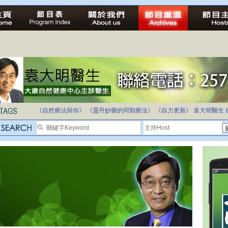
法治社會並不等同公正社會
自家教育合法化-推動多元化教育，全民學卷制
《自然療法與你》
《靈丹妙藥的同類療法》
《自力更新》
袁大明醫生