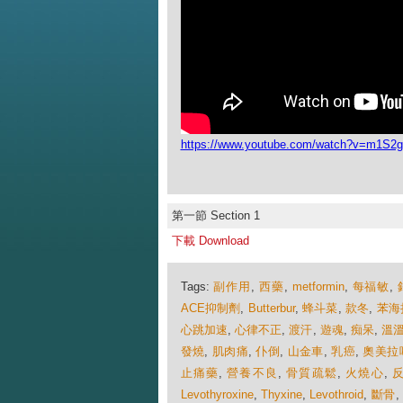
https://www.youtube.com/watch?v=m1S2
第一節 Section 1
下載 Download
Tags:
副作用
,
西藥
,
metformin
,
每福敏
,
ACE抑制劑
,
Butterbur
,
蜂斗菜
,
款冬
,
苯海
心跳加速
,
心律不正
,
渡汗
,
遊魂
,
痴呆
,
溫
發燒
,
肌肉痛
,
仆倒
,
山金車
,
乳癌
,
奧美拉
止痛藥
,
營養不良
,
骨質疏鬆
,
火燒心
,
Levothyroxine
,
Thyxine
,
Levothroid
,
斷骨