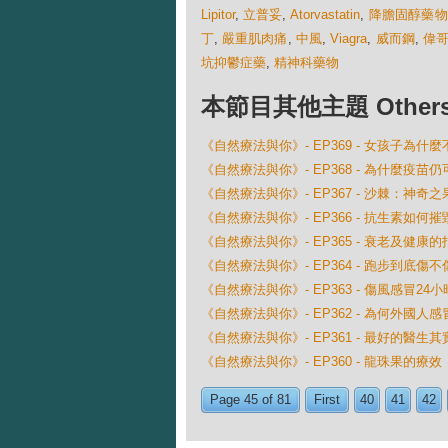
Lipitor
,
立普妥
,
Atorvastatin
,
降膽固醇藥物
丁
,
嚴重肌肉痛
,
中風
,
Viagra
,
威而鋼
,
偉
坑抑鬱症藥
,
精神科藥物
本節目其他主題 Others Ep
《自然療法與你》- EP369 - 女孩子為什
《自然療法與你》- EP368 - 為什麼疫
《自然療法與你》- EP367 - 沙棘：神奇之
《自然療法與你》- EP366 - 抗生素如何
《自然療法與你》- EP365 - 衰老及健康的
《自然療法與你》- EP364 - 跑步到底傷不
《自然療法與你》- EP363 - 傷風感冒2
《自然療法與你》- EP362 - 為何外國
《自然療法與你》- EP361 - 最好的醫生
《自然療法與你》- EP360 - 龍珠果的療效
Page 45 of 81
First
40
41
42