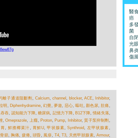
醫
癌
多
菌
自
光
g8ew87g
鼻
傷
鈣離子通道阻斷劑
,
Calcium
,
channel
,
blocker
,
ACE
,
Inhibitor
,
拉明
,
Diphenhydramine
,
幻覺
,
夢遊
,
惡心
,
嘔吐
,
顏色尿
,
肚痛
,
溫吞吞
,
認知能力下降
,
糖尿病
,
記憶力下降
,
B12下降
,
情緒失落
,
唑
,
Omeprazole
,
上癮
,
Proton
,
Pump
,
Inhibitor
,
質子泵抑制劑
,
反胃
,
鮮揸椰菜汁
,
胃鮮U
,
甲状腺素
,
Synthroid
,
左甲状腺素
,
,
骨節
,
胸痛
,
疲倦
,
頭昏
,
風疹
,
T4
,
T3
,
天然甲狀腺素
,
Armour
,