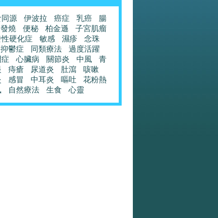
食同源
伊波拉
癌症
乳癌
腸
發燒
便秘
柏金遜
子宮肌瘤
發性硬化症
敏感
濕疹
念珠
抑鬱症
同類療法
過度活躍
閉症
心臟病
關節炎
中風
青
眼
痔瘡
尿道炎
肚瀉
咳嗽
炎
感冒
中耳炎
嘔吐
花粉熱
風
自然療法
生食
心靈