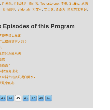
,
性無能
,
性欲減退
,
睪丸素
,
Testosterone
,
不舉
,
Statins
,
施德
哥
,
西地那非
,
Sildenafil
,
万艾可
,
艾力达
,
希爱力
,
陰莖異常勃起
,
isodes of this Program
麼不能穿得太暴露
苗仍可以繼續遺害人類？
果
摧毀你的免疫系統
指標
傷膝蓋?
4小時快速處理法
人感冒時醫生建議只喝白開水?
其實是您的心
43
44
45
46
47
48
49